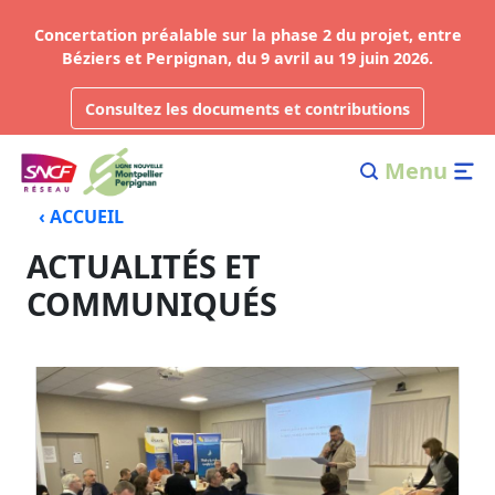
Concertation préalable sur la phase 2 du projet, entre
Béziers et Perpignan, du 9 avril au 19 juin 2026.
Consultez les documents et contributions
Menu
‹ ACCUEIL
ACTUALITÉS ET
COMMUNIQUÉS