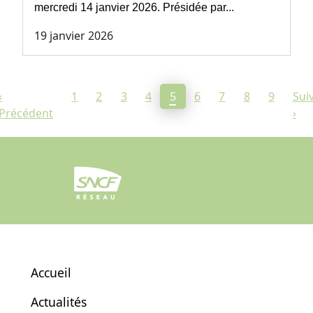
mercredi 14 janvier 2026. Présidée par...
19 janvier 2026
Page courante
‹
1
2
3
4
5
6
7
8
9
Sui
Précédent
›
Accueil
Actualités