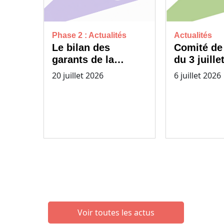
Phase 2 : Actualités
Actualités
Le bilan des
Comité de
garants de la
du 3 juille
concertation
L’appel à
20 juillet 2026
6 juillet 2026
préalable est
candidatu
disponible !
entreprise
lancé pour
tronçon
Montpellie
Voir toutes les actus