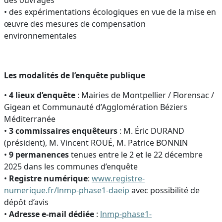
des ouvrages
• des expérimentations écologiques en vue de la mise en
œuvre des mesures de compensation
environnementales
Les modalités de l’enquête publique
•
4 lieux d’enquête
: Mairies de Montpellier / Florensac /
Gigean et Communauté d’Agglomération Béziers
Méditerranée
•
3 commissaires enquêteurs
: M. Éric DURAND
(président), M. Vincent ROUÉ, M. Patrice BONNIN
•
9 permanences
tenues entre le 2 et le 22 décembre
2025 dans les communes d’enquête
•
Registre numérique
:
www.registre-
numerique.fr/lnmp-phase1-daeip
avec possibilité de
dépôt d’avis
•
Adresse e-mail dédiée
:
lnmp-phase1-