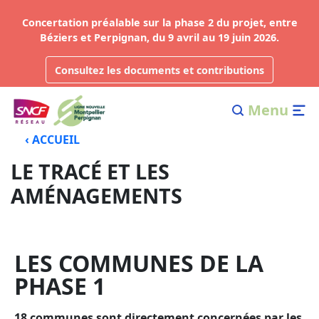
Concertation préalable sur la phase 2 du projet, entre
Béziers et Perpignan, du 9 avril au 19 juin 2026.
Consultez les documents et contributions
Menu
‹ ACCUEIL
LE TRACÉ ET LES
AMÉNAGEMENTS
LES COMMUNES DE LA
PHASE 1
18 communes sont directement concernées par les