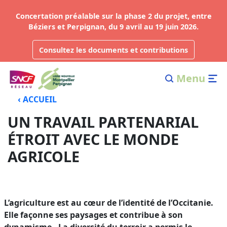
Concertation préalable sur la phase 2 du projet, entre
Béziers et Perpignan, du 9 avril au 19 juin 2026.
Consultez les documents et contributions
Menu
‹ ACCUEIL
UN TRAVAIL PARTENARIAL
ÉTROIT AVEC LE MONDE
AGRICOLE
L’agriculture est au cœur de l’identité de l’Occitanie.
Elle façonne ses paysages et contribue à son